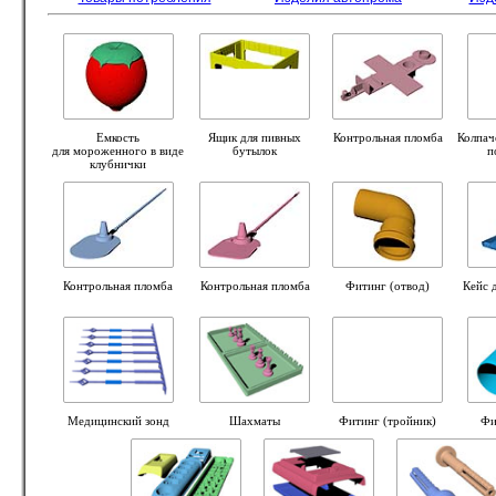
Емкость
Ящик для пивных
Контрольная пломба
Колпач
для мороженного в виде
бутылок
п
клубнички
Контрольная пломба
Контрольная пломба
Фитинг (отвод)
Кейс 
Медицинский зонд
Шахматы
Фитинг (тройник)
Фи