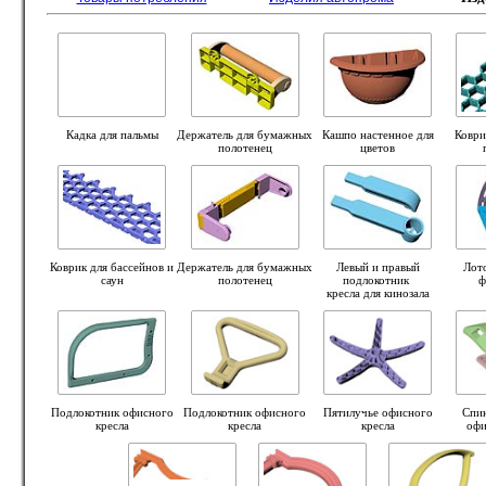
Кадка для пальмы
Держатель для бумажных
Кашпо настенное для
Коври
полотенец
цветов
Коврик для бассейнов и
Держатель для бумажных
Левый и правый
Лот
саун
полотенец
подлокотник
ф
кресла для кинозала
Подлокотник офисного
Подлокотник офисного
Пятилучье офисного
Спин
кресла
кресла
кресла
офи