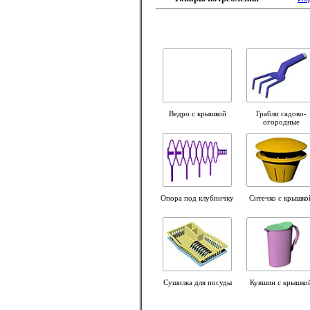
Ведро с крышкой
Грабли садово-
огородные
Опора под клубничку
Ситечко с крышко
Сушилка для посуды
Кувшин с крышко