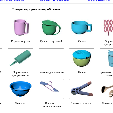
Товары народного потребления
Кружка мерная
Кувшин с крышкой
Чашка
Ограж
декора
й
Ограждение
Вешалка для одежды
Пиала
Крышка-по
декоративное
стака
й
Дуршлаг
Вешалка с
Секатор садовый
Ложка дл
подплечниками