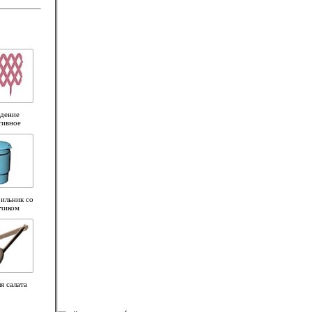
дение
тивное
ильник со
нчиком
я салата