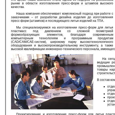
рынке в области изготовления пресс-форм и штампов высокого
качества.
Наша компания обеспечивает комплексный подход при работе с
заказчиками – от разработки дизайна изделия до изготовления
пресс-форм (штампов) и последующего литья изделий на ТПА.
Мы специализируемся на изготовлении пресс-форм для литья
пластмасс под давлением со сложной геометрией
формообразующих элементов, благодаря современным
компьютерным технологиям и программным продуктам
(CAD/CAM/CAE-систем), широкому парку высокотехнологичного
оборудования и высокопроизводительному инструменту, а также
высокой квалификации инженерно-технического персонала, имеющего
На сего
ведущие ро
промышленн
товары нар
строительств
В состав к
отде
упра
отде
прои
отде
устан
Проектирование и изготовление пресс-форм для литья пласт